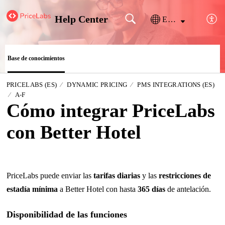
Help Center
Español (España)
Base de conocimientos
PRICELABS (ES)
DYNAMIC PRICING
PMS INTEGRATIONS (ES)
A-F
Cómo integrar PriceLabs
con Better Hotel
PriceLabs puede enviar las
tarifas diarias
y las
restricciones de
estadía mínima
a Better Hotel con hasta
365 días
de antelación.
Disponibilidad de las funciones