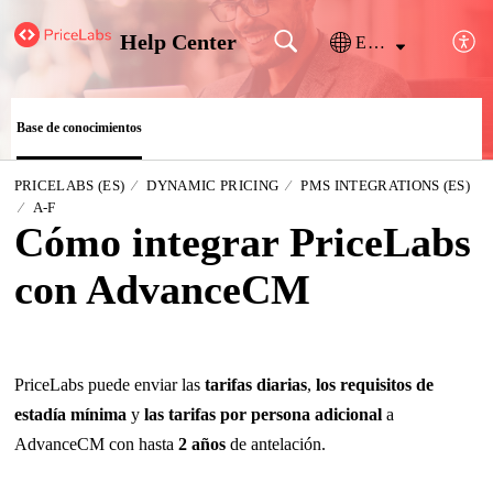
Help Center
Español (España)
Base de conocimientos
PRICELABS (ES)
DYNAMIC PRICING
PMS INTEGRATIONS (ES)
A-F
Cómo integrar PriceLabs
con AdvanceCM
PriceLabs puede enviar las
tarifas diarias
,
los requisitos de
estadía mínima
y
las tarifas por persona adicional
a
AdvanceCM con hasta
2 años
de antelación.