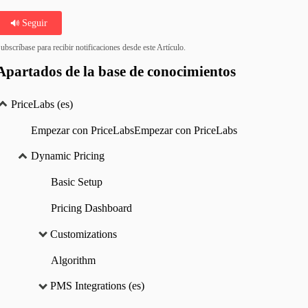
Seguir
ubscríbase para recibir notificaciones desde este Artículo.
Apartados de la base de conocimientos
PriceLabs (es)
Empezar con PriceLabsEmpezar con PriceLabs
Dynamic Pricing
Basic Setup
Pricing Dashboard
Customizations
Algorithm
PMS Integrations (es)