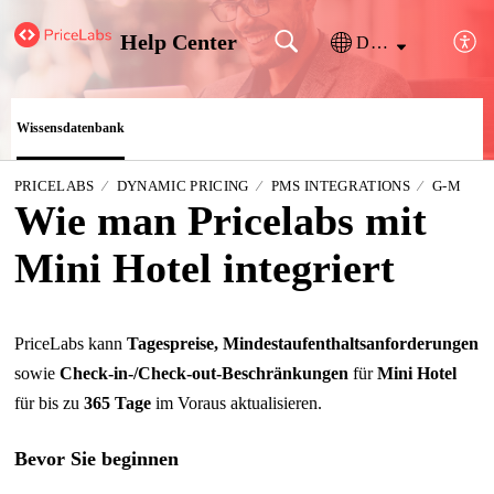
Help Center
Deutsch
Wissensdatenbank
PRICELABS
DYNAMIC PRICING
PMS INTEGRATIONS
G-M
Wie man Pricelabs mit
Mini Hotel integriert
PriceLabs kann
Tagespreise, Mindestaufenthaltsanforderungen
sowie
Check-in-/Check-out-Beschränkungen
für
Mini Hotel
für bis zu
365 Tage
im Voraus aktualisieren.
Bevor Sie beginnen