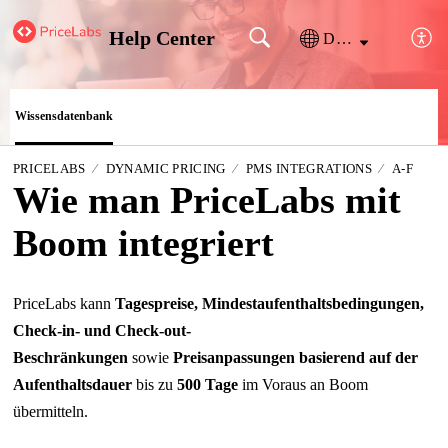
Help Center
Deutsch
Wissensdatenbank
PRICELABS
DYNAMIC PRICING
PMS INTEGRATIONS
A-F
Wie man PriceLabs mit
Boom integriert
PriceLabs kann
Tagespreise, Mindestaufenthaltsbedingungen,
Check-in- und Check-out-
Beschränkungen
sowie
Preisanpassungen basierend auf der
Aufenthaltsdauer
bis zu
500 Tage
im Voraus an Boom
übermitteln.