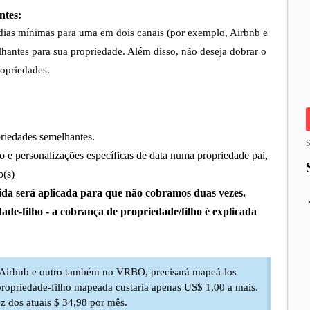
ntes:
stadias mínimas para uma em dois canais (por exemplo, Airbnb e
hantes para sua propriedade. Além disso, não deseja dobrar o
ropriedades.
priedades semelhantes.
S
 e personalizações específicas de data numa propriedade pai,
o(s)
da será aplicada para que não cobramos duas vezes.
de-filho - a cobrança de propriedade/filho é explicada
no Airbnb e outro também no VRBO, precisará mapeá-los
 propriedade-filho mapeada custaria apenas US$ 1,00 a mais.
ez dos atuais $ 34,98 por mês.