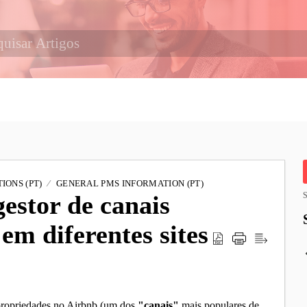
IONS (PT)
GENERAL PMS INFORMATION (PT)
stor de canais
S
em diferentes sites
 propriedades no Airbnb (um dos
"canais"
mais populares de