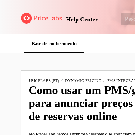
Help Center
Base de conhecimento
PRICELABS (PT)
DYNAMIC PRICING
PMS INTEGRAT
Como usar um PMS/ge
para anunciar preços 
de reservas online
No PriceLabs, temos anfitriões/gerentes que anunciam