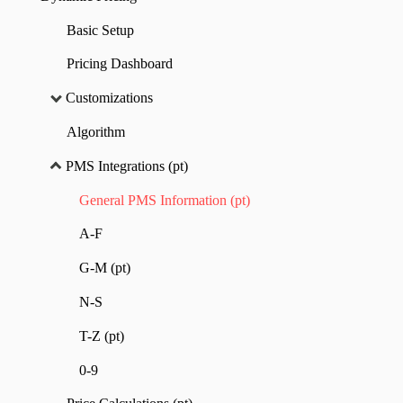
Basic Setup
Pricing Dashboard
Customizations
Algorithm
PMS Integrations (pt)
General PMS Information (pt)
A-F
G-M (pt)
N-S
T-Z (pt)
0-9