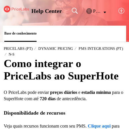
Help Center
Português
Base de conhecimento
PRICELABS (PT)
DYNAMIC PRICING
PMS INTEGRATIONS (PT)
N-S
Como integrar o
PriceLabs ao SuperHote
O PriceLabs pode enviar
preços diários
e
estadia mínima
para o
SuperHote com até
720 dias
de antecedência.
Disponibilidade de recursos
Veja quais recursos funcionam com seu PMS.
Clique aqui
para