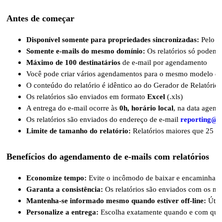
Antes de começar
Disponível somente para propriedades sincronizadas:
 Pelo m
Somente e-mails do mesmo domínio:
 Os relatórios só podem
Máximo de 100
destinatários 
de e-mail por agendamento
Você pode criar vários agendamentos para o mesmo modelo de rel
O conteúdo do relatório é idêntico ao do Gerador de Relatórios.
Os relatórios são enviados em formato 
Excel
 (.xls)
A entrega do e-mail ocorre às 
0h, horário local
, na data agend
Os relatórios são enviados do endereço de e-mail 
reporting@pr
Limite de tamanho do relatório:
 Relatórios maiores que 25 M
Benefícios do agendamento de e-mails com relatórios
Economize tempo:
 Evite o incômodo de baixar e encaminhar 
Garanta a consistência:
 Os relatórios são enviados com os me
Mantenha-se informado mesmo quando estiver off-line:
 Útil
Personalize a entrega:
 Escolha exatamente quando e com que f