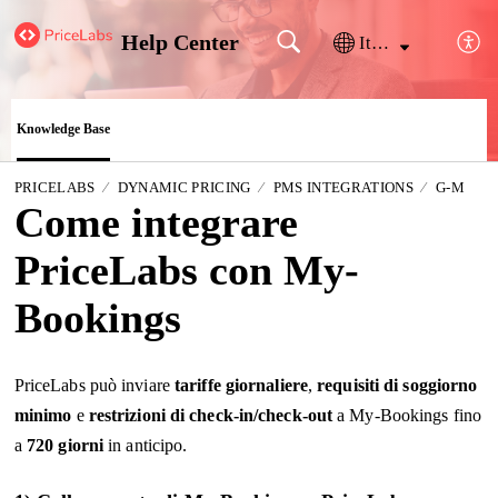
Help Center
Italiano
Knowledge Base
PRICELABS
DYNAMIC PRICING
PMS INTEGRATIONS
G-M
Come integrare
PriceLabs con My-
Bookings
PriceLabs può inviare
tariffe giornaliere
,
requisiti di soggiorno
minimo
e
restrizioni di check-in/check-out
a My-Bookings fino
a
720 giorni
in anticipo.