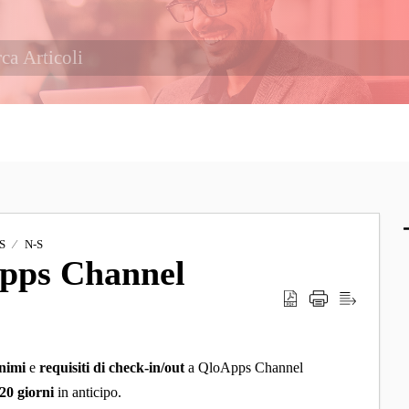
S
N-S
pps Channel
inimi
e
requisiti di check-in/out
a QloApps Channel
20 giorni
in anticipo.