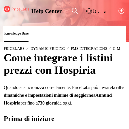
Help Center
Italiano
Knowledge Base
PRICELABS
DYNAMIC PRICING
PMS INTEGRATIONS
G-M
Come integrare i listini
prezzi con Hospiria
Quando si sincronizza correttamente, PriceLabs può inviare
tariffe
dinamiche e impostazioni minime di soggiorno
a
Annunci
Hospiria
per fino a
730 giorni
da oggi.
Prima di iniziare