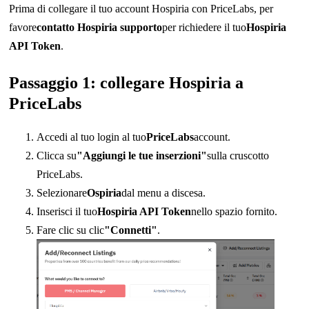
Prima di collegare il tuo account Hospiria con PriceLabs, per
favore
contatto Hospiria supporto
per richiedere il tuo
Hospiria
API Token
.
Passaggio 1: collegare Hospiria a
PriceLabs
Accedi al tuo login al tuo
PriceLabs
account.
Clicca su
"Aggiungi le tue inserzioni"
sulla cruscotto
PriceLabs.
Selezionare
Ospiria
dal menu a discesa.
Inserisci il tuo
Hospiria API Token
nello spazio fornito.
Fare clic su clic
"Connetti"
.