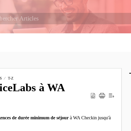
S
T-Z
iceLabs à WA
gences de durée minimum de séjour
à WA Checkin jusqu'à