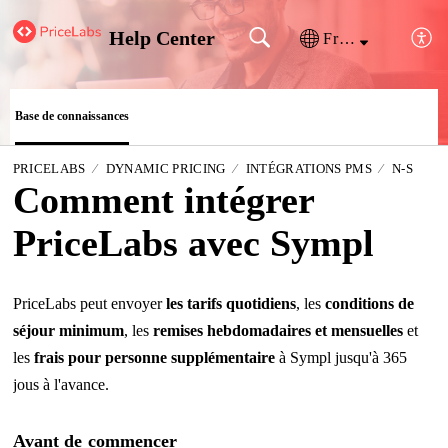
Help Center
Français (France)
Base de connaissances
PRICELABS
DYNAMIC PRICING
INTÉGRATIONS PMS
N-S
Comment intégrer
PriceLabs avec Sympl
PriceLabs peut envoyer
les tarifs quotidiens
, les
conditions de
séjour minimum
, les
remises hebdomadaires et mensuelles
et
les
frais pour personne supplémentaire
à Sympl jusqu'à 365
jous à l'avance.
Avant de commencer