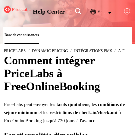
Help Center
Français (France)
Base de connaissances
PRICELABS
DYNAMIC PRICING
INTÉGRATIONS PMS
A-F
Comment intégrer
PriceLabs à
FreeOnlineBooking
PriceLabs peut envoyer les
tarifs quotidiens
, les
conditions de
séjour minimum
et les
restrictions de check-in/check-out
à
FreeOnlineBooking jusqu'à 720 jours à l'avance.