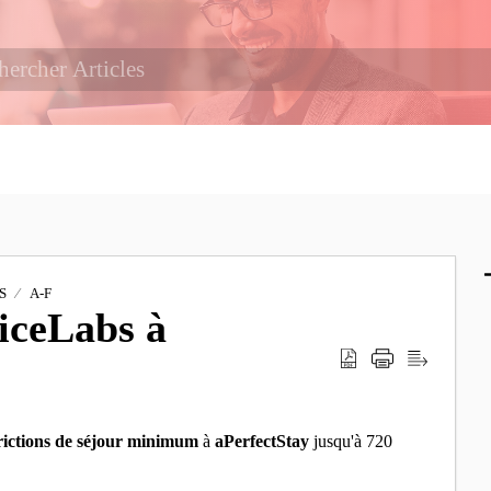
S
A-F
iceLabs à
estrictions de séjour minimum
à
aPerfectStay
jusqu'à 720