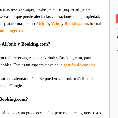
 o más reservas superpuestas para una propiedad para el
servas, lo que puede afectar las valoraciones de la propiedad.
ias plataformas, como
Airbnb
,
Vrbo
y
Booking.com
, lo cual
S
ón e ingresos
.
de Airbnb y Booking.com?
ormas de reservas, es decir, Airbnb y Booking.com, para
s dobles. Este es un aspecto clave de la
gestión de canales
.
to de calendario iCal. Se pueden sincronizar fácilmente
ario de Google.
 Booking.com?
almente es un proceso sencillo, pero requiere algunos pasos