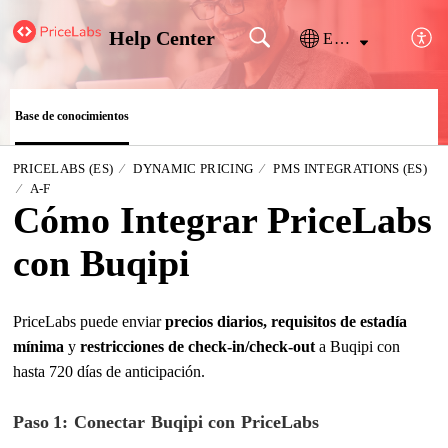
Help Center
Español (España)
Base de conocimientos
PRICELABS (ES)
DYNAMIC PRICING
PMS INTEGRATIONS (ES)
A-F
Cómo Integrar PriceLabs
con Buqipi
PriceLabs puede enviar
precios diarios, requisitos de estadía
mínima
y
restricciones de check-in/check-out
a Buqipi con
hasta 720 días de anticipación.
Paso
1: Conectar Buqipi con PriceLabs