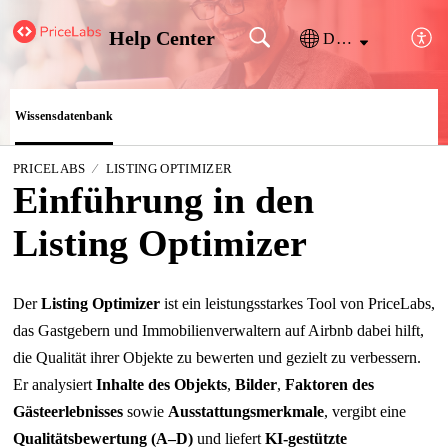
Help Center
Deutsch
Wissensdatenbank
PRICELABS
LISTING OPTIMIZER
Einführung in den
Listing Optimizer
Der
Listing Optimizer
ist ein leistungsstarkes Tool von PriceLabs,
das Gastgebern und Immobilienverwaltern auf Airbnb dabei hilft,
die Qualität ihrer Objekte zu bewerten und gezielt zu verbessern.
Er analysiert
Inhalte des Objekts
,
Bilder
,
Faktoren des
Gästeerlebnisses
sowie
Ausstattungsmerkmale
, vergibt eine
Qualitätsbewertung (A–D)
und liefert
KI-gestützte